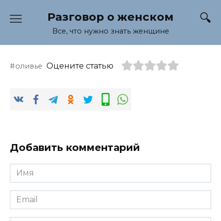
Перейти
Разговор о женском
к
содержанию
Все, что нужно знать женщине
Оцените статью
оливье
Добавить комментарий
Имя
*
Email
*