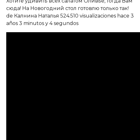
Хотите удивить всех салатом Оливье, тогда Вам
сюда! На Новогодний стол готовлю только так!
de Калнина Наталья 524.510 visualizaciones hace 3
años 3 minutos y 4 segundos