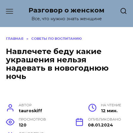
Перейти
Разговор о женском
к
содержанию
Все, что нужно знать женщине
ГЛАВНАЯ
»
СОВЕТЫ ПО ВОСПИТАНИЮ
Навлечете беду какие
украшения нельзя
надевать в новогоднюю
ночь
АВТОР
НА ЧТЕНИЕ
tauroskiff
12 мин.
ПРОСМОТРОВ
ОПУБЛИКОВАНО
120
08.01.2024