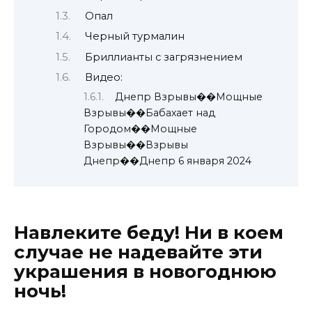
Опал
Черный турмалин
Бриллианты с загрязнением
Видео:
Днепр Взрывы��Мощные
Взрывы��Бабахает над
Городом��Мощные
Взрывы��Взрывы
Днепр��Днепр 6 января 2024
Навлеките беду! Ни в коем
случае не надевайте эти
украшения в новогоднюю
ночь!