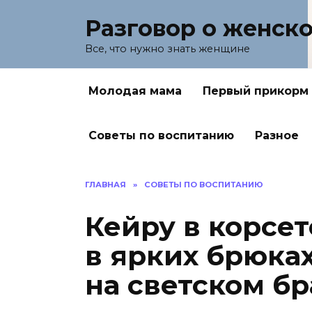
Перейти
Разговор о женск
к
содержанию
Все, что нужно знать женщине
Молодая мама
Первый прикорм
Советы по воспитанию
Разное
ГЛАВНАЯ
»
СОВЕТЫ ПО ВОСПИТАНИЮ
Кейру в корсет
в ярких брюка
на светском б