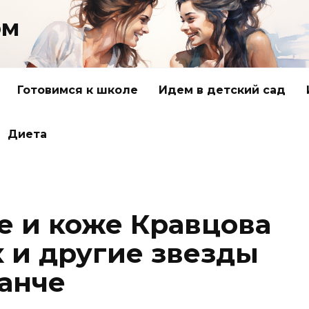
ом
Готовимся к школе
Идем в детский сад
Диета
е и коже Кравцова
х и другие звезды
ранче