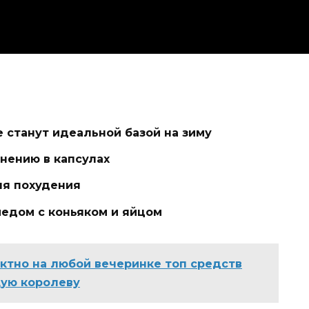
е станут идеальной базой на зиму
нению в капсулах
ля похудения
медом с коньяком и яйцом
ктно на любой вечеринке топ средств
щую королеву