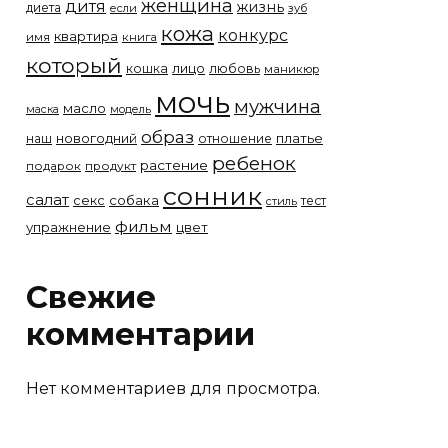
женщина
дитя
жизнь
диета
если
зуб
кожа
конкурс
квартира
имя
книга
который
лицо
кошка
любовь
маникюр
мочь
мужчина
масло
модель
маска
образ
новогодний
платье
наш
отношение
ребенок
растение
подарок
продукт
сонник
салат
собака
секс
тест
стиль
фильм
упражнение
цвет
Свежие
комментарии
Нет комментариев для просмотра.