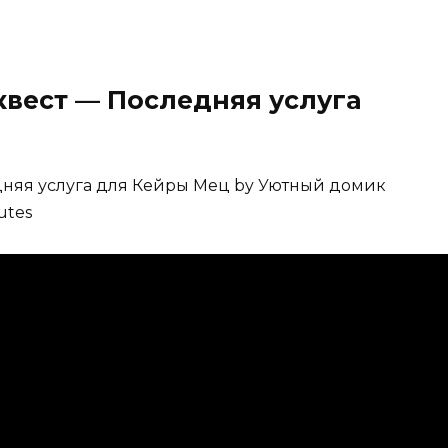
квест — Последняя услуга
дняя услуга для Кейры Мец by Уютный домик
utes